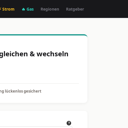
⚡ Strom
🔥 Gas
Regionen
Ratgeber
rgleichen & wechseln
g lückenlos gesichert