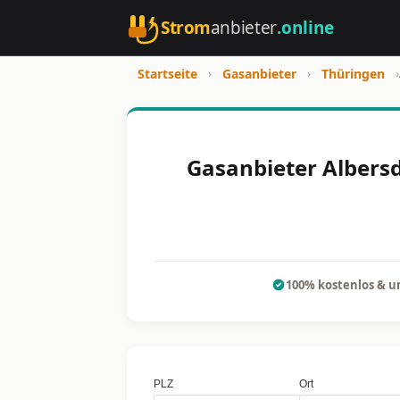
Strom
anbieter
.online
Startseite
›
Gasanbieter
›
Thüringen
›
Gasanbieter Albersd
100% kostenlos & u