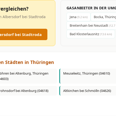
ergleichen?
GASANBIETER IN DER UM
n Albersdorf bei Stadtroda
Jena
Bocka, Thüri
(9.2 km)
Breitenhain bei Neustadt
(12.7
Bad Klosterlausnitz
rsdorf bei Stadtroda
(13.6 km)
en Städten in Thüringen
öhren bei Altenburg, Thüringen
Meuselwitz, Thüringen (04610)
04603)
rohnsdorf bei Altenburg (04618)
Altkirchen bei Schmölln (04626)