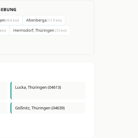
GEBUNG
ngen
Altenberga
(9.6 km)
(11.9 km)
Hermsdorf, Thüringen
 km)
(13 km)
Lucka, Thüringen (04613)
Gößnitz, Thüringen (04639)