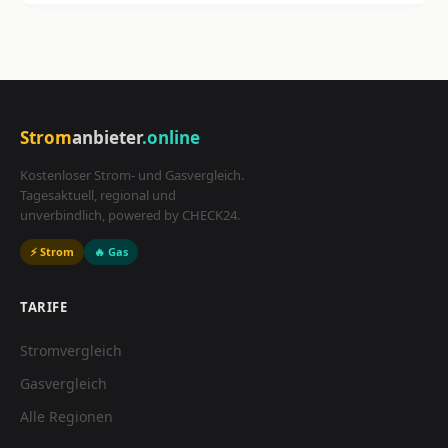
Strom
anbieter
.online
Kostenloser Strom- und Gasvergleich.
Tagesaktuell, regional und
unverbindlich, powered by CHECK24.
⚡ Strom
🔥 Gas
TARIFE
Stromvergleich
Gasvergleich
Alle Regionen