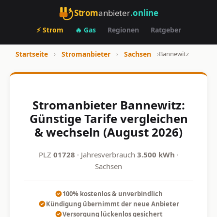
Strom
anbieter
.online
⚡ Strom
🔥 Gas
Regionen
Ratgeber
Startseite
›
Stromanbieter
›
Sachsen
›
Bannewitz
Stromanbieter Bannewitz:
Günstige Tarife vergleichen
& wechseln (August 2026)
PLZ
01728
· Jahresverbrauch
3.500 kWh
·
Sachsen
100% kostenlos & unverbindlich
Kündigung übernimmt der neue Anbieter
Versorgung lückenlos gesichert