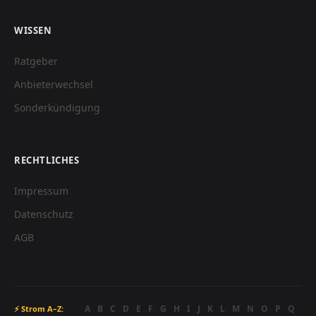
WISSEN
Ratgeber
Anbieterwechsel
Sonderkündigung
RECHTLICHES
Impressum
Datenschutz
AGB
A
B
C
D
E
F
G
H
I
J
K
L
M
N
O
P
Q
⚡ Strom A–Z: