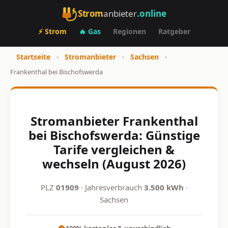
Strom
anbieter
.online
⚡ Strom
🔥 Gas
Regionen
Ratgeber
Startseite
›
Stromanbieter
›
Sachsen
›
Frankenthal bei Bischofswerda
Stromanbieter Frankenthal
bei Bischofswerda: Günstige
Tarife vergleichen &
wechseln (August 2026)
PLZ
01909
· Jahresverbrauch
3.500 kWh
·
Sachsen