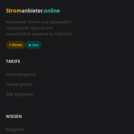
Strom
anbieter
.online
Kostenloser Strom- und Gasvergleich.
Tagesaktuell, regional und
unverbindlich, powered by CHECK24.
⚡ Strom
🔥 Gas
TARIFE
Stromvergleich
Gasvergleich
Alle Regionen
WISSEN
Ratgeber