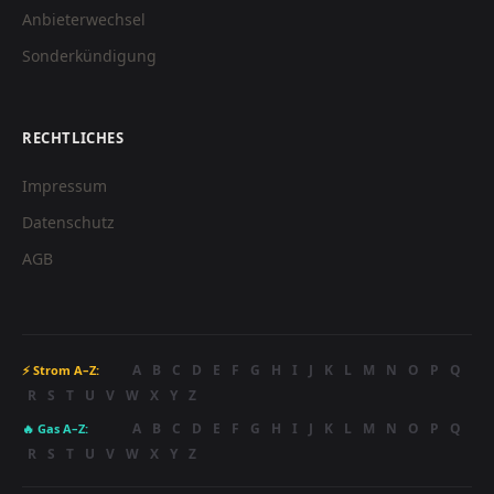
Anbieterwechsel
Sonderkündigung
RECHTLICHES
Impressum
Datenschutz
AGB
A
B
C
D
E
F
G
H
I
J
K
L
M
N
O
P
Q
⚡ Strom A–Z:
R
S
T
U
V
W
X
Y
Z
A
B
C
D
E
F
G
H
I
J
K
L
M
N
O
P
Q
🔥 Gas A–Z:
R
S
T
U
V
W
X
Y
Z