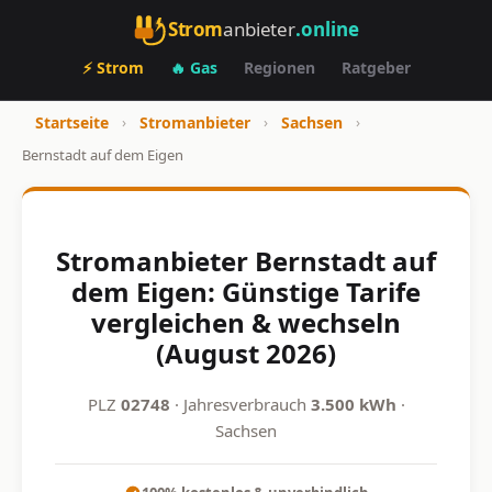
Strom
anbieter
.online
⚡ Strom
🔥 Gas
Regionen
Ratgeber
Startseite
›
Stromanbieter
›
Sachsen
›
Bernstadt auf dem Eigen
Stromanbieter Bernstadt auf
dem Eigen: Günstige Tarife
vergleichen & wechseln
(August 2026)
PLZ
02748
· Jahresverbrauch
3.500 kWh
·
Sachsen