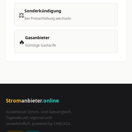
Sonderkündigung
⚖️
Bei Preiserhöhung wechseln
Gasanbieter
🔥
Günstige Gastarife
Strom
anbieter
.online
Kostenloser Strom- und Gasvergleich.
Tagesaktuell, regional und
unverbindlich, powered by CHECK24.