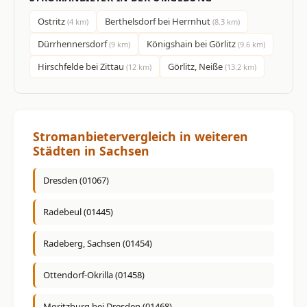
Ostritz
Berthelsdorf bei Herrnhut
(4 km)
(8.3 km)
Dürrhennersdorf
Königshain bei Görlitz
(9 km)
(9.6 km)
Hirschfelde bei Zittau
Görlitz, Neiße
(12 km)
(13.2 km)
Stromanbietervergleich in weiteren
Städten in Sachsen
Dresden (01067)
Radebeul (01445)
Radeberg, Sachsen (01454)
Ottendorf-Okrilla (01458)
Moritzburg bei Dresden (01468)