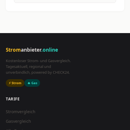
Strom
anbieter
.online
Kostenloser Strom- und Gasvergleich.
Tagesaktuell, regional und
unverbindlich, powered by CHECK24.
⚡ Strom
🔥 Gas
TARIFE
Stromvergleich
Gasvergleich