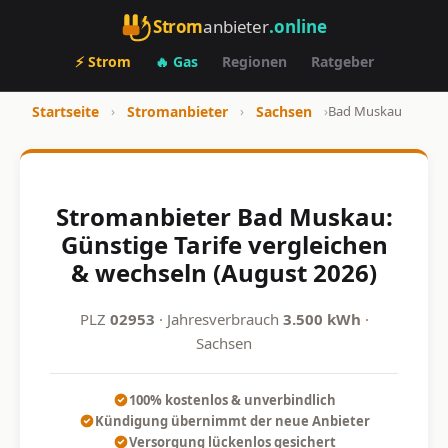
Strom
anbieter
.online
⚡ Strom
🔥 Gas
Regionen
Ratgeber
Startseite
›
Stromanbieter
›
Sachsen
›
Bad Muskau
Stromanbieter Bad Muskau:
Günstige Tarife vergleichen
& wechseln (August 2026)
PLZ
02953
· Jahresverbrauch
3.500 kWh
·
Sachsen
100% kostenlos & unverbindlich
Kündigung übernimmt der neue Anbieter
Versorgung lückenlos gesichert