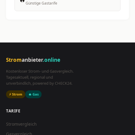
Günstige Gastarife
Strom
anbieter
.online
Kostenloser Strom- und Gasvergleich.
Tagesaktuell, regional und
unverbindlich, powered by CHECK24.
⚡ Strom
🔥 Gas
TARIFE
Stromvergleich
Gasvergleich