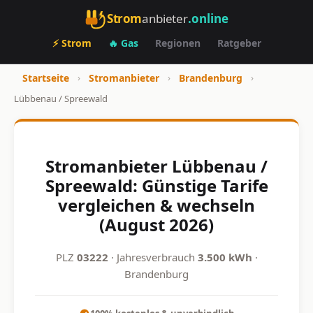
Strom
anbieter
.online
⚡ Strom
🔥 Gas
Regionen
Ratgeber
Startseite
›
Stromanbieter
›
Brandenburg
›
Lübbenau / Spreewald
Stromanbieter Lübbenau /
Spreewald: Günstige Tarife
vergleichen & wechseln
(August 2026)
PLZ
03222
· Jahresverbrauch
3.500 kWh
·
Brandenburg