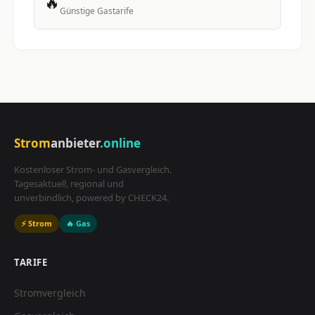
🔥
Günstige Gastarife
Strom
anbieter
.online
Kostenloser Strom- und Gasvergleich.
Tagesaktuell, regional und
unverbindlich, powered by CHECK24.
⚡ Strom
🔥 Gas
TARIFE
Stromvergleich