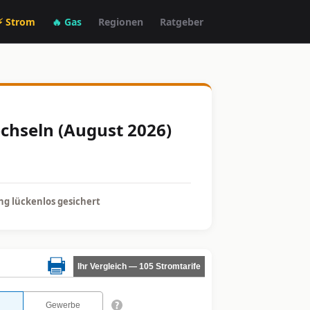
⚡ Strom
🔥 Gas
Regionen
Ratgeber
echseln (August 2026)
g lückenlos gesichert