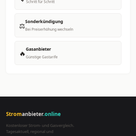
Schritt für Schritt
Sonderkündigung
⚖️
Bei Preiserhöhung wechseln
Gasanbieter
🔥
Günstige Gastarife
Strom
anbieter
.online
Kostenloser Strom- und Gasvergleich.
Tagesaktuell, regional und