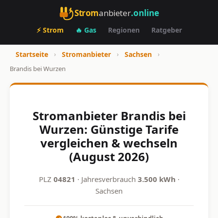
Strom
anbieter
.online
⚡ Strom
🔥 Gas
Regionen
Ratgeber
Startseite
›
Stromanbieter
›
Sachsen
›
Brandis bei Wurzen
Stromanbieter Brandis bei
Wurzen: Günstige Tarife
vergleichen & wechseln
(August 2026)
PLZ
04821
· Jahresverbrauch
3.500 kWh
·
Sachsen