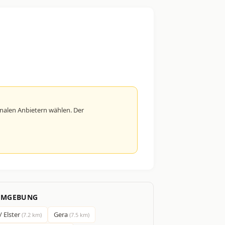
nalen Anbietern wählen. Der
 UMGEBUNG
/ Elster
Gera
(7.2 km)
(7.5 km)