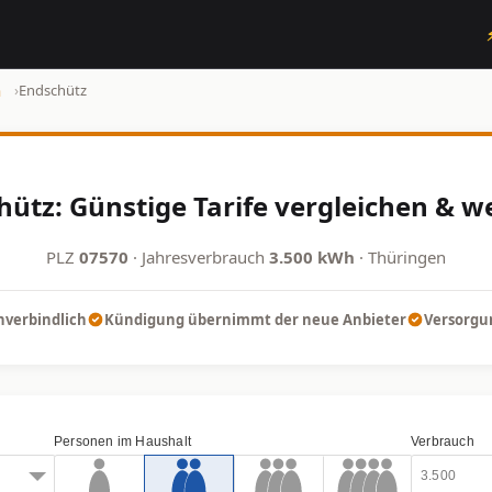
n
›
Endschütz
ütz: Günstige Tarife vergleichen & w
PLZ
07570
· Jahresverbrauch
3.500 kWh
· Thüringen
nverbindlich
Kündigung übernimmt der neue Anbieter
Versorgun