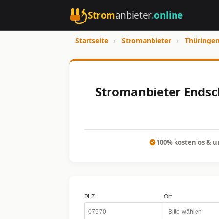
Strom
anbieter
.online
Startseite
›
Stromanbieter
›
Thüringe
Stromanbieter Endsch
100% kostenlos & u