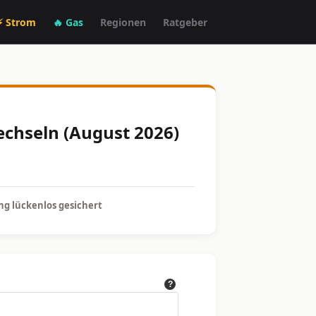
⚡ Strom
🔥 Gas
Regionen
Ratgeber
echseln (August 2026)
g lückenlos gesichert