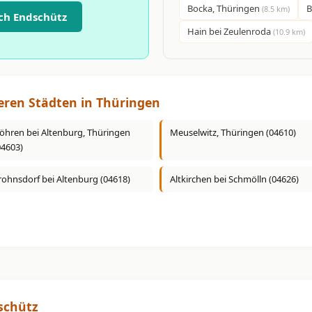
Bocka, Thüringen
B
(8.5 km)
ch Endschütz
Hain bei Zeulenroda
(10.9 km)
eren Städten in Thüringen
öhren bei Altenburg, Thüringen
Meuselwitz, Thüringen (04610)
04603)
rohnsdorf bei Altenburg (04618)
Altkirchen bei Schmölln (04626)
schütz