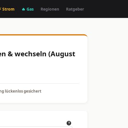
⚡ Strom
🔥 Gas
Regionen
Ratgeber
hen & wechseln (August
g lückenlos gesichert