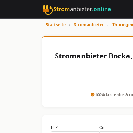
Strom
anbieter
.online
Startseite
›
Stromanbieter
›
Thüringe
Stromanbieter Bocka, 
100% kostenlos & u