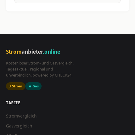
Strom
anbieter
.online
Kostenloser Strom- und Gasvergleich.
Tagesaktuell, regional und
unverbindlich, powered by CHECK24.
⚡ Strom
🔥 Gas
TARIFE
Stromvergleich
Gasvergleich