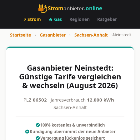
Strom
anbieter
.online
⚡ Strom
🔥 Gas
Regionen
Ratgeber
Startseite
›
Gasanbieter
›
Sachsen-Anhalt
›
Neinstedt
Gasanbieter Neinstedt:
Günstige Tarife vergleichen
& wechseln (August 2026)
PLZ
06502
· Jahresverbrauch
12.000 kWh
·
Sachsen-Anhalt
100% kostenlos & unverbindlich
Kündigung übernimmt der neue Anbieter
Versorgung lückenlos gesichert