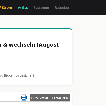
⚡ Strom
🔥 Gas
Regionen
Ratgeber
n & wechseln (August
g lückenlos gesichert