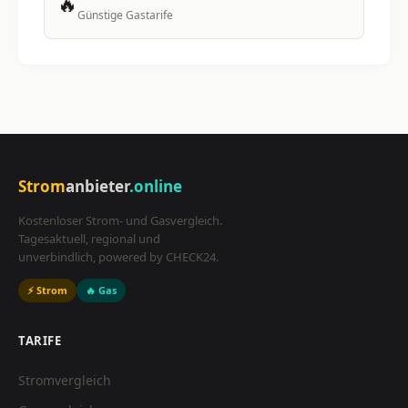
🔥
Günstige Gastarife
Strom
anbieter
.online
Kostenloser Strom- und Gasvergleich.
Tagesaktuell, regional und
unverbindlich, powered by CHECK24.
⚡ Strom
🔥 Gas
TARIFE
Stromvergleich