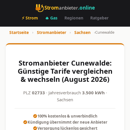
Strom
anbieter
.online
⚡ Strom
🔥 Gas
Regionen
Ratgeber
Startseite
›
Stromanbieter
›
Sachsen
›
Cunewalde
Stromanbieter Cunewalde:
Günstige Tarife vergleichen
& wechseln (August 2026)
PLZ
02733
· Jahresverbrauch
3.500 kWh
·
Sachsen
100% kostenlos & unverbindlich
Kündigung übernimmt der neue Anbieter
Versorgung lückenlos gesichert