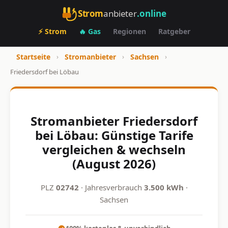
Strom
anbieter
.online
⚡ Strom
🔥 Gas
Regionen
Ratgeber
Startseite
›
Stromanbieter
›
Sachsen
›
Friedersdorf bei Löbau
Stromanbieter Friedersdorf
bei Löbau: Günstige Tarife
vergleichen & wechseln
(August 2026)
PLZ
02742
· Jahresverbrauch
3.500 kWh
·
Sachsen