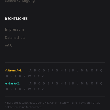
Sonderkündigung
RECHTLICHES
Impressum
Datenschutz
AGB
A
B
C
D
E
F
G
H
I
J
K
L
M
N
O
P
Q
⚡ Strom A–Z:
R
S
T
U
V
W
X
Y
Z
A
B
C
D
E
F
G
H
I
J
K
L
M
N
O
P
Q
🔥 Gas A–Z:
R
S
T
U
V
W
X
Y
Z
* Bei Vertragsabschluss über CHECK24 erhalten wir eine Provision. Für Sie
entstehen keine Mehrkosten.