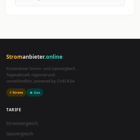
Strom
anbieter
.online
Kostenloser Strom- und Gasvergleich.
Tagesaktuell, regional und
unverbindlich, powered by CHECK24.
⚡ Strom
🔥 Gas
TARIFE
Stromvergleich
Gasvergleich