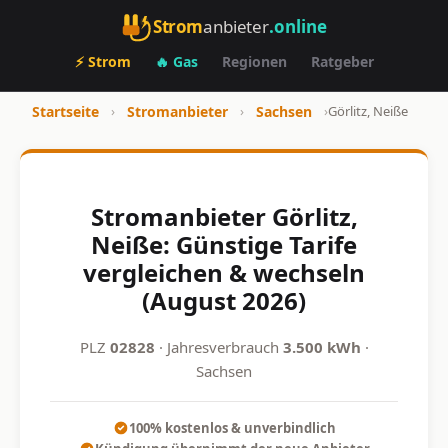
Strom
anbieter
.online
⚡ Strom
🔥 Gas
Regionen
Ratgeber
Startseite
›
Stromanbieter
›
Sachsen
›
Görlitz, Neiße
Stromanbieter Görlitz,
Neiße: Günstige Tarife
vergleichen & wechseln
(August 2026)
PLZ
02828
· Jahresverbrauch
3.500 kWh
·
Sachsen
100% kostenlos & unverbindlich