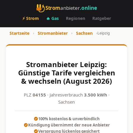
Strom
anbieter
.online
⚡ Strom
🔥 Gas
Regionen
Ratgeber
Startseite
›
Stromanbieter
›
Sachsen
›
Leipzig
Stromanbieter Leipzig:
Günstige Tarife vergleichen
& wechseln (August 2026)
PLZ
04155
· Jahresverbrauch
3.500 kWh
·
Sachsen
100% kostenlos & unverbindlich
Kündigung übernimmt der neue Anbieter
Versorgung lückenlos gesichert