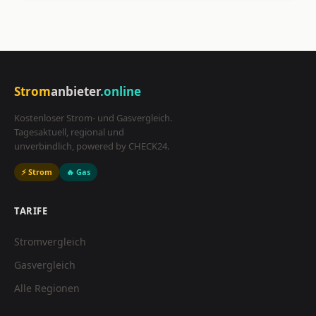
Strom
anbieter
.online
Kostenloser Strom- und Gasvergleich.
Tagesaktuell, regional und
unverbindlich, powered by CHECK24.
⚡ Strom
🔥 Gas
TARIFE
Stromvergleich
Gasvergleich
Alle Regionen