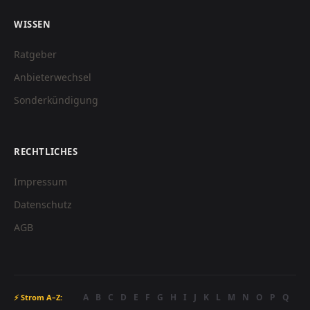
WISSEN
Ratgeber
Anbieterwechsel
Sonderkündigung
RECHTLICHES
Impressum
Datenschutz
AGB
A
B
C
D
E
F
G
H
I
J
K
L
M
N
O
P
Q
⚡ Strom A–Z: