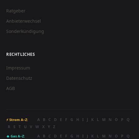
Ratgeber
Anbieterwechsel
Sonderkündigung
RECHTLICHES
Impressum
Datenschutz
AGB
A
B
C
D
E
F
G
H
I
J
K
L
M
N
O
P
Q
⚡ Strom A–Z:
R
S
T
U
V
W
X
Y
Z
A
B
C
D
E
F
G
H
I
J
K
L
M
N
O
P
Q
🔥 Gas A–Z: