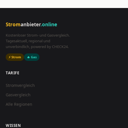
Strom
anbieter
.online
Kostenloser Strom- und Gasvergleich.
Tagesaktuell, regional und
unverbindlich, powered by CHECK24.
⚡ Strom
🔥 Gas
TARIFE
Stromvergleich
Gasvergleich
Alle Regionen
WISSEN