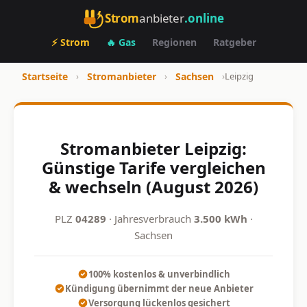
Strom
anbieter
.online
⚡ Strom
🔥 Gas
Regionen
Ratgeber
Startseite
›
Stromanbieter
›
Sachsen
›
Leipzig
Stromanbieter Leipzig:
Günstige Tarife vergleichen
& wechseln (August 2026)
PLZ
04289
· Jahresverbrauch
3.500 kWh
·
Sachsen
100% kostenlos & unverbindlich
Kündigung übernimmt der neue Anbieter
Versorgung lückenlos gesichert