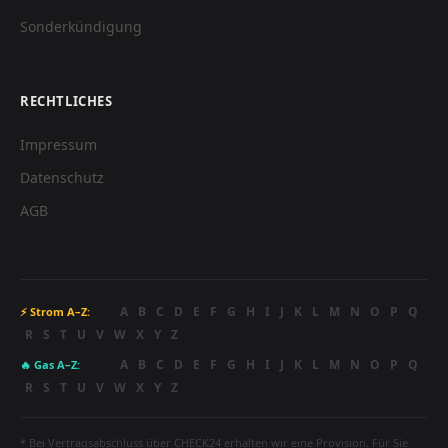
Sonderkündigung
RECHTLICHES
Impressum
Datenschutz
AGB
A
B
C
D
E
F
G
H
I
J
K
L
M
N
O
P
Q
⚡ Strom A–Z:
R
S
T
U
V
W
X
Y
Z
A
B
C
D
E
F
G
H
I
J
K
L
M
N
O
P
Q
🔥 Gas A–Z:
R
S
T
U
V
W
X
Y
Z
* Bei Vertragsabschluss über CHECK24 erhalten wir eine Provision. Für Sie