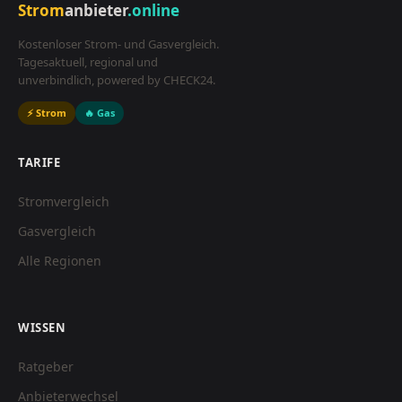
Strom
anbieter
.online
Kostenloser Strom- und Gasvergleich.
Tagesaktuell, regional und
unverbindlich, powered by CHECK24.
⚡ Strom
🔥 Gas
TARIFE
Stromvergleich
Gasvergleich
Alle Regionen
WISSEN
Ratgeber
Anbieterwechsel