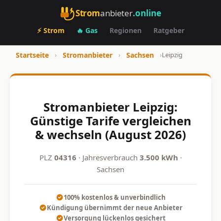
Strom
anbieter
.online
⚡ Strom
🔥 Gas
Regionen
Ratgeber
Startseite
›
Stromanbieter
›
Sachsen
›
Leipzig
Stromanbieter Leipzig:
Günstige Tarife vergleichen
& wechseln (August 2026)
PLZ
04316
· Jahresverbrauch
3.500 kWh
·
Sachsen
100% kostenlos & unverbindlich
Kündigung übernimmt der neue Anbieter
Versorgung lückenlos gesichert