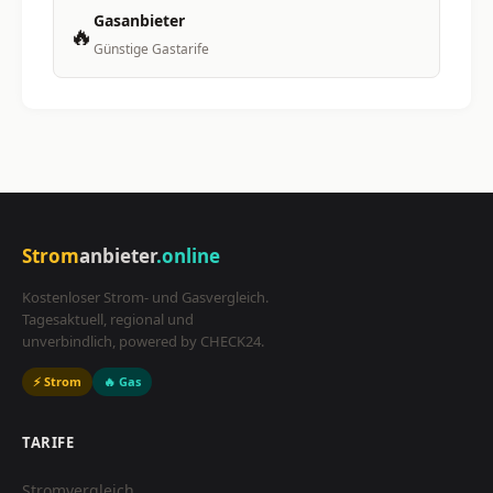
Gasanbieter
🔥
Günstige Gastarife
Strom
anbieter
.online
Kostenloser Strom- und Gasvergleich.
Tagesaktuell, regional und
unverbindlich, powered by CHECK24.
⚡ Strom
🔥 Gas
TARIFE
Stromvergleich