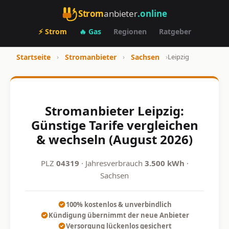
Strom
anbieter
.online
⚡ Strom
🔥 Gas
Regionen
Ratgeber
Startseite
›
Stromanbieter
›
Sachsen
›
Leipzig
Stromanbieter Leipzig:
Günstige Tarife vergleichen
& wechseln (August 2026)
PLZ
04319
· Jahresverbrauch
3.500 kWh
·
Sachsen
100% kostenlos & unverbindlich
Kündigung übernimmt der neue Anbieter
Versorgung lückenlos gesichert