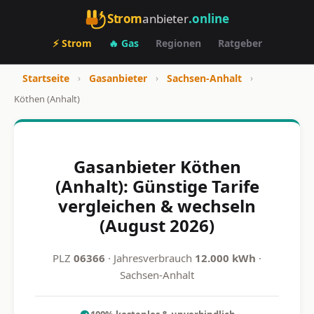
Strom
anbieter
.online
⚡ Strom
🔥 Gas
Regionen
Ratgeber
Startseite
›
Gasanbieter
›
Sachsen-Anhalt
›
Köthen (Anhalt)
Gasanbieter Köthen
(Anhalt): Günstige Tarife
vergleichen & wechseln
(August 2026)
PLZ
06366
· Jahresverbrauch
12.000 kWh
·
Sachsen-Anhalt