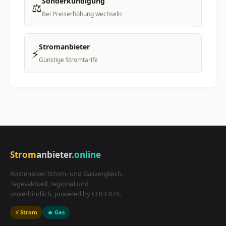
Sonderkündigung
⚖️
Bei Preiserhöhung wechseln
Stromanbieter
⚡
Günstige Stromtarife
Strom
anbieter
.online
Kostenloser Strom- und Gasvergleich.
Tagesaktuell, regional und
unverbindlich, powered by CHECK24.
⚡ Strom
🔥 Gas