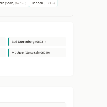
lle (Saale)
Bobbau
(14.7 km)
(15.2 km)
Bad Dürrenberg (06231)
Mücheln (Geiseltal) (06249)