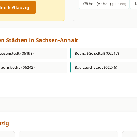
Köthen (Anhalt)
Ha
(11.3 km)
eich Glauzig
en Städten in Sachsen-Anhalt
eesenstedt (06198)
Beuna (Geiseltal) (06217)
raunsbedra (06242)
Bad Lauchstädt (06246)
uzig