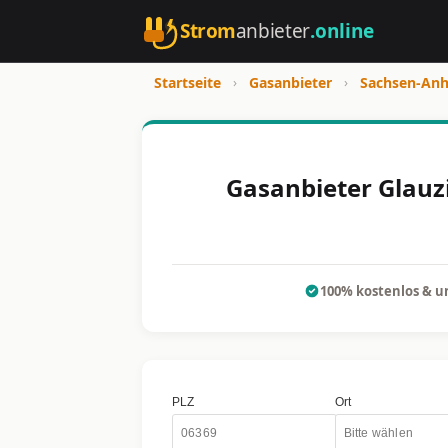
Strom
anbieter
.online
Startseite
›
Gasanbieter
›
Sachsen-Anh
Gasanbieter Glauzi
100% kostenlos & u