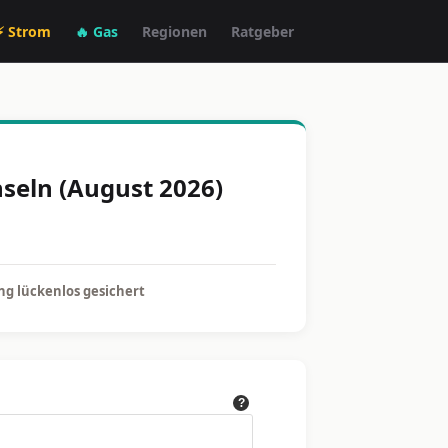
⚡ Strom
🔥 Gas
Regionen
Ratgeber
hseln (August 2026)
g lückenlos gesichert