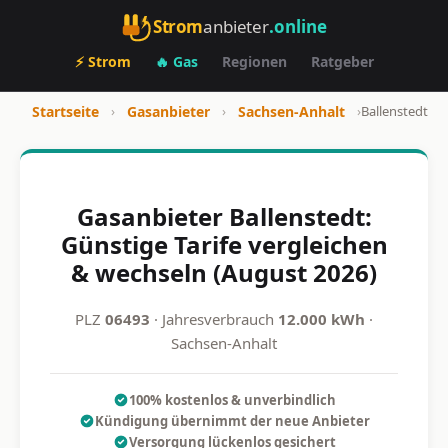
Strom
anbieter
.online
⚡ Strom
🔥 Gas
Regionen
Ratgeber
Startseite
›
Gasanbieter
›
Sachsen-Anhalt
›
Ballenstedt
Gasanbieter Ballenstedt:
Günstige Tarife vergleichen
& wechseln (August 2026)
PLZ
06493
· Jahresverbrauch
12.000 kWh
·
Sachsen-Anhalt
100% kostenlos & unverbindlich
Kündigung übernimmt der neue Anbieter
Versorgung lückenlos gesichert