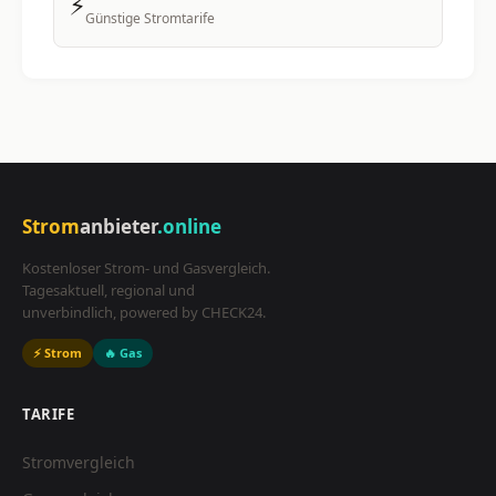
⚡
Günstige Stromtarife
Strom
anbieter
.online
Kostenloser Strom- und Gasvergleich.
Tagesaktuell, regional und
unverbindlich, powered by CHECK24.
⚡ Strom
🔥 Gas
TARIFE
Stromvergleich