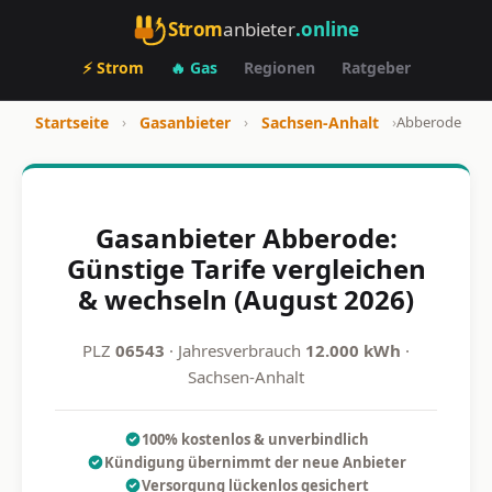
Strom
anbieter
.online
⚡ Strom
🔥 Gas
Regionen
Ratgeber
Startseite
›
Gasanbieter
›
Sachsen-Anhalt
›
Abberode
Gasanbieter Abberode:
Günstige Tarife vergleichen
& wechseln (August 2026)
PLZ
06543
· Jahresverbrauch
12.000 kWh
·
Sachsen-Anhalt
100% kostenlos & unverbindlich
Kündigung übernimmt der neue Anbieter
Versorgung lückenlos gesichert