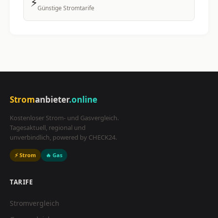
⚡
Günstige Stromtarife
Strom
anbieter
.online
Kostenloser Strom- und Gasvergleich.
Tagesaktuell, regional und
unverbindlich, powered by CHECK24.
⚡ Strom
🔥 Gas
TARIFE
Stromvergleich