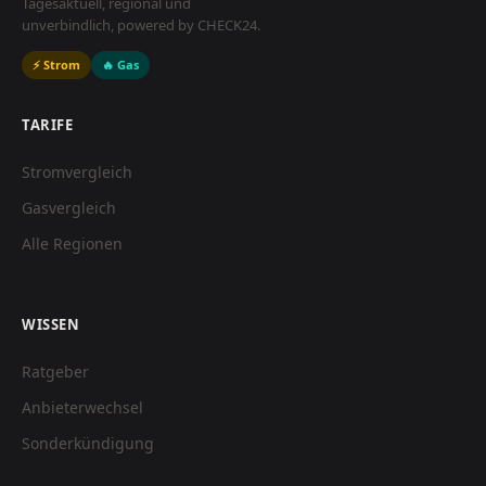
Tagesaktuell, regional und
unverbindlich, powered by CHECK24.
⚡ Strom
🔥 Gas
TARIFE
Stromvergleich
Gasvergleich
Alle Regionen
WISSEN
Ratgeber
Anbieterwechsel
Sonderkündigung