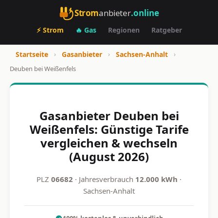
Strom
anbieter
.online
⚡ Strom
🔥 Gas
Regionen
Ratgeber
Startseite
›
Gasanbieter
›
Sachsen-Anhalt
›
Deuben bei Weißenfels
Gasanbieter Deuben bei
Weißenfels: Günstige Tarife
vergleichen & wechseln
(August 2026)
PLZ
06682
· Jahresverbrauch
12.000 kWh
·
Sachsen-Anhalt