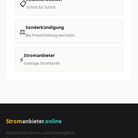
📋
Schritt für Schritt
Sonderkündigung
⚖️
Bei Preiserhöhung wechseln
Stromanbieter
⚡
Günstige Stromtarife
Strom
anbieter
.online
Kostenloser Strom- und Gasvergleich.