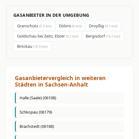
GASANBIETER IN DER UMGEBUNG
Granschütz
Döbris
Droyßig
(5.5 km)
(6 km)
(9.1 km)
Goldschau bei Zeitz, Elster
Bergisdorf
(9.2 km)
(10.7 km)
Bröckau
(10.9 km)
Gasanbietervergleich in weiteren
Städten in Sachsen-Anhalt
Halle (Saale) (06108)
Schkopau (06179)
Brachstedt (06188)