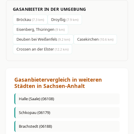
GASANBIETER IN DER UMGEBUNG
Bröckau
Droyßig
(7.3 km)
(7.9 km)
Eisenberg, Thüringen
(9 km)
Deuben bei Weißenfels
Casekirchen
(9.2 km)
(10.6 km)
Crossen an der Elster
(12.2 km)
Gasanbietervergleich in weiteren
Städten in Sachsen-Anhalt
Halle (Saale) (06108)
Schkopau (06179)
Brachstedt (06188)