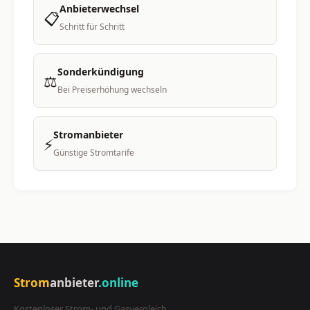
Anbieterwechsel
📋
Schritt für Schritt
Sonderkündigung
⚖️
Bei Preiserhöhung wechseln
Stromanbieter
⚡
Günstige Stromtarife
Strom
anbieter
.online
Kostenloser Strom- und Gasvergleich.