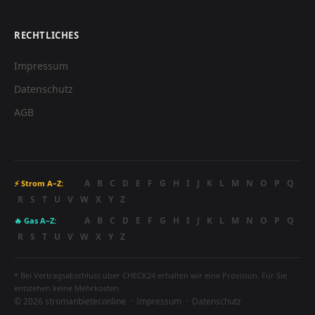
RECHTLICHES
Impressum
Datenschutz
AGB
A
B
C
D
E
F
G
H
I
J
K
L
M
N
O
P
Q
⚡ Strom A–Z:
R
S
T
U
V
W
X
Y
Z
A
B
C
D
E
F
G
H
I
J
K
L
M
N
O
P
Q
🔥 Gas A–Z:
R
S
T
U
V
W
X
Y
Z
* Bei Vertragsabschluss über CHECK24 erhalten wir eine Provision. Für Sie
entstehen keine Mehrkosten.
© 2026 stromanbieter.online ·
Impressum
·
Datenschutz