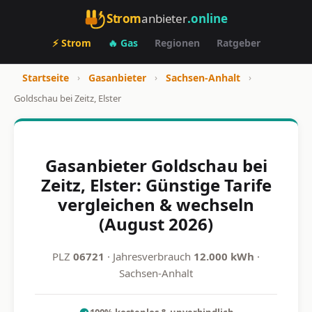
Strom
anbieter
.online
⚡ Strom
🔥 Gas
Regionen
Ratgeber
Startseite
›
Gasanbieter
›
Sachsen-Anhalt
›
Goldschau bei Zeitz, Elster
Gasanbieter Goldschau bei
Zeitz, Elster: Günstige Tarife
vergleichen & wechseln
(August 2026)
PLZ
06721
· Jahresverbrauch
12.000 kWh
·
Sachsen-Anhalt