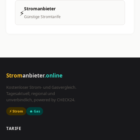
Stromanbieter
⚡
Günstige Stromtarife
Strom
anbieter
.online
Kostenloser Strom- und Gasvergleich.
Tagesaktuell, regional und
unverbindlich, powered by CHECK24.
⚡ Strom
🔥 Gas
TARIFE