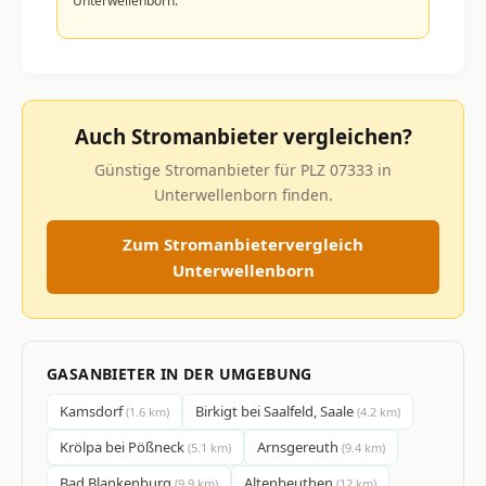
Unterwellenborn.
Auch Stromanbieter vergleichen?
Günstige Stromanbieter für PLZ 07333 in
Unterwellenborn finden.
Zum Stromanbietervergleich
Unterwellenborn
GASANBIETER IN DER UMGEBUNG
Kamsdorf
Birkigt bei Saalfeld, Saale
(1.6 km)
(4.2 km)
Krölpa bei Pößneck
Arnsgereuth
(5.1 km)
(9.4 km)
Bad Blankenburg
Altenbeuthen
(9.9 km)
(12 km)