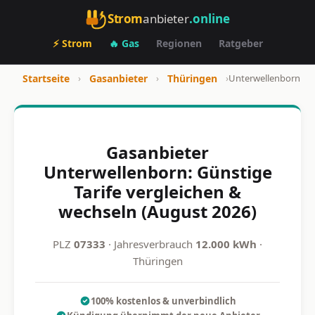
Strom
anbieter
.online
⚡ Strom
🔥 Gas
Regionen
Ratgeber
Startseite
›
Gasanbieter
›
Thüringen
›
Unterwellenborn
Gasanbieter
Unterwellenborn: Günstige
Tarife vergleichen &
wechseln (August 2026)
PLZ
07333
· Jahresverbrauch
12.000 kWh
·
Thüringen
100% kostenlos & unverbindlich