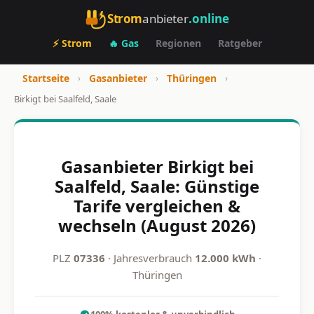
Strom
anbieter
.online
⚡ Strom
🔥 Gas
Regionen
Ratgeber
Startseite
›
Gasanbieter
›
Thüringen
›
Birkigt bei Saalfeld, Saale
Gasanbieter Birkigt bei
Saalfeld, Saale: Günstige
Tarife vergleichen &
wechseln (August 2026)
PLZ
07336
· Jahresverbrauch
12.000 kWh
·
Thüringen