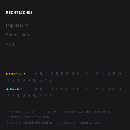
RECHTLICHES
Impressum
Datenschutz
AGB
A
B
C
D
E
F
G
H
I
J
K
L
M
N
O
P
Q
⚡ Strom A–Z:
R
S
T
U
V
W
X
Y
Z
A
B
C
D
E
F
G
H
I
J
K
L
M
N
O
P
Q
🔥 Gas A–Z:
R
S
T
U
V
W
X
Y
Z
* Bei Vertragsabschluss über CHECK24 erhalten wir eine Provision. Für Sie
entstehen keine Mehrkosten.
© 2026 stromanbieter.online ·
Impressum
·
Datenschutz