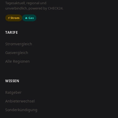
Tagesaktuell, regional und
unverbindlich, powered by CHECK24.
⚡ Strom
🔥 Gas
TARIFE
Stromvergleich
Gasvergleich
Alle Regionen
WISSEN
Ratgeber
Anbieterwechsel
Sonderkündigung