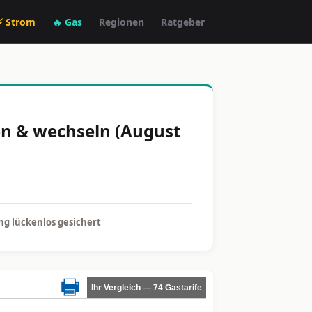
⚡ Strom
🔥 Gas
Regionen
Ratgeber
en & wechseln (August
g lückenlos gesichert