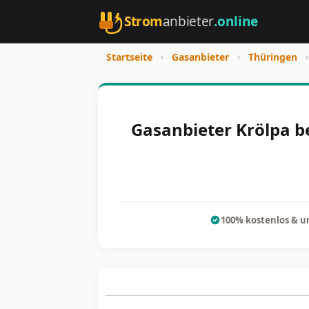
Strom
anbieter
.online
Startseite
›
Gasanbieter
›
Thüringen
›
Gasanbieter Krölpa b
100% kostenlos & u