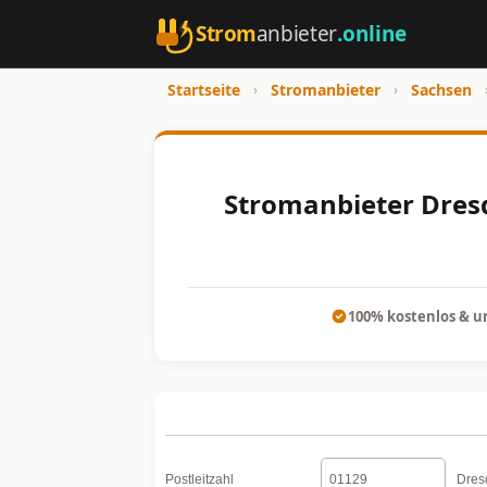
Strom
anbieter
.online
Startseite
›
Stromanbieter
›
Sachsen
Stromanbieter Dresd
100% kostenlos & u