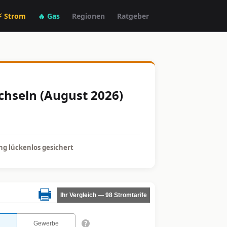
⚡ Strom
🔥 Gas
Regionen
Ratgeber
chseln (August 2026)
g lückenlos gesichert