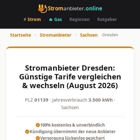
Strom
anbieter
.online
⚡ Strom
🔥 Gas
Regionen
Ratgeber
Startseite
›
Stromanbieter
›
Sachsen
›
Dresden
Stromanbieter Dresden:
Günstige Tarife vergleichen
& wechseln (August 2026)
PLZ
01139
· Jahresverbrauch
3.500 kWh
·
Sachsen
100% kostenlos & unverbindlich
Kündigung übernimmt der neue Anbieter
Versorgung lückenlos gesichert