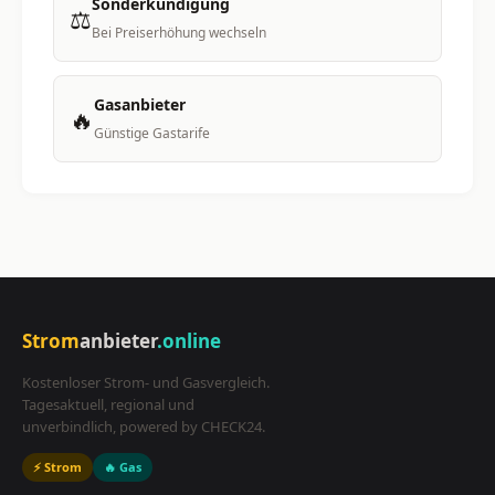
Sonderkündigung
⚖️
Bei Preiserhöhung wechseln
Gasanbieter
🔥
Günstige Gastarife
Strom
anbieter
.online
Kostenloser Strom- und Gasvergleich.
Tagesaktuell, regional und
unverbindlich, powered by CHECK24.
⚡ Strom
🔥 Gas