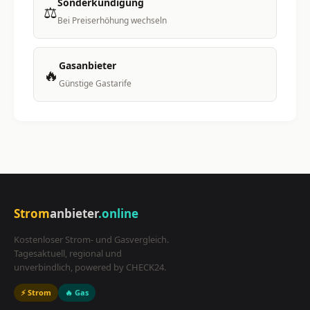
Sonderkündigung
⚖️
Bei Preiserhöhung wechseln
Gasanbieter
🔥
Günstige Gastarife
Strom
anbieter
.online
Kostenloser Strom- und Gasvergleich.
Tagesaktuell, regional und
unverbindlich, powered by CHECK24.
⚡ Strom
🔥 Gas