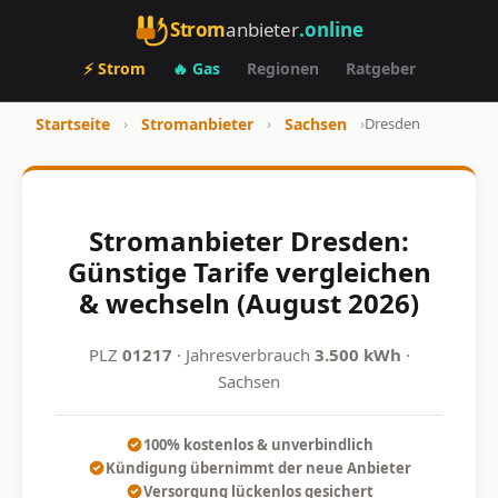
Strom
anbieter
.online
⚡ Strom
🔥 Gas
Regionen
Ratgeber
Startseite
›
Stromanbieter
›
Sachsen
›
Dresden
Stromanbieter Dresden:
Günstige Tarife vergleichen
& wechseln (August 2026)
PLZ
01217
· Jahresverbrauch
3.500 kWh
·
Sachsen
100% kostenlos & unverbindlich
Kündigung übernimmt der neue Anbieter
Versorgung lückenlos gesichert