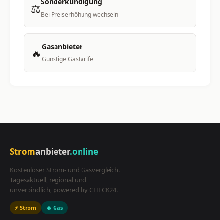
Sonderkündigung
⚖️
Bei Preiserhöhung wechseln
Gasanbieter
🔥
Günstige Gastarife
Strom
anbieter
.online
Kostenloser Strom- und Gasvergleich.
Tagesaktuell, regional und
unverbindlich, powered by CHECK24.
⚡ Strom
🔥 Gas