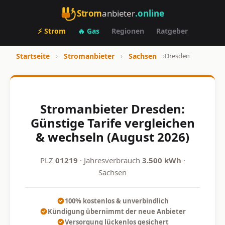
Strom
anbieter
.online
⚡ Strom
🔥 Gas
Regionen
Ratgeber
Startseite
›
Stromanbieter
›
Sachsen
›
Dresden
Stromanbieter Dresden:
Günstige Tarife vergleichen
& wechseln (August 2026)
PLZ
01219
· Jahresverbrauch
3.500 kWh
·
Sachsen
100% kostenlos & unverbindlich
Kündigung übernimmt der neue Anbieter
Versorgung lückenlos gesichert