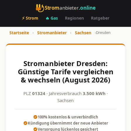
Strom
anbieter
.online
⚡ Strom
🔥 Gas
Regionen
Ratgeber
Startseite
›
Stromanbieter
›
Sachsen
›
Dresden
Stromanbieter Dresden:
Günstige Tarife vergleichen
& wechseln (August 2026)
PLZ
01324
· Jahresverbrauch
3.500 kWh
·
Sachsen
100% kostenlos & unverbindlich
Kündigung übernimmt der neue Anbieter
Versorgung lückenlos gesichert