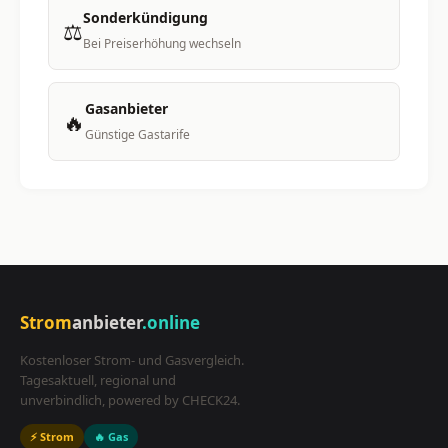
Sonderkündigung
⚖️
Bei Preiserhöhung wechseln
Gasanbieter
🔥
Günstige Gastarife
Strom
anbieter
.online
Kostenloser Strom- und Gasvergleich.
Tagesaktuell, regional und
unverbindlich, powered by CHECK24.
⚡ Strom
🔥 Gas