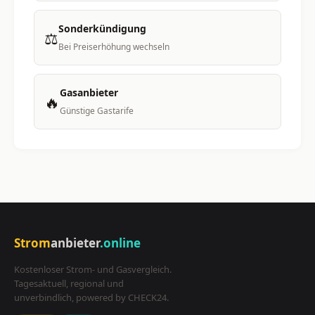
Sonderkündigung
⚖️
Bei Preiserhöhung wechseln
Gasanbieter
🔥
Günstige Gastarife
Strom
anbieter
.online
Kostenloser Strom- und Gasvergleich.
Tagesaktuell, regional und
unverbindlich, powered by CHECK24.