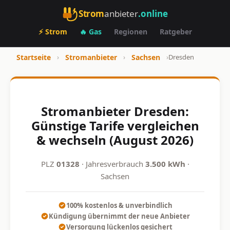
Strom
anbieter
.online
⚡ Strom
🔥 Gas
Regionen
Ratgeber
Startseite
›
Stromanbieter
›
Sachsen
›
Dresden
Stromanbieter Dresden:
Günstige Tarife vergleichen
& wechseln (August 2026)
PLZ
01328
· Jahresverbrauch
3.500 kWh
·
Sachsen
100% kostenlos & unverbindlich
Kündigung übernimmt der neue Anbieter
Versorgung lückenlos gesichert