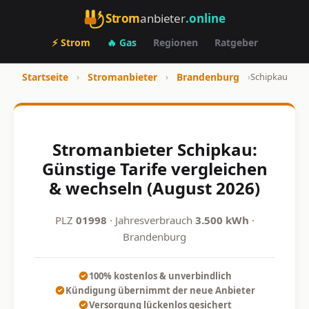
Strom
anbieter
.online
⚡ Strom
🔥 Gas
Regionen
Ratgeber
Startseite
›
Stromanbieter
›
Brandenburg
›
Schipkau
Stromanbieter Schipkau:
Günstige Tarife vergleichen
& wechseln (August 2026)
PLZ
01998
· Jahresverbrauch
3.500 kWh
·
Brandenburg
100% kostenlos & unverbindlich
Kündigung übernimmt der neue Anbieter
Versorgung lückenlos gesichert