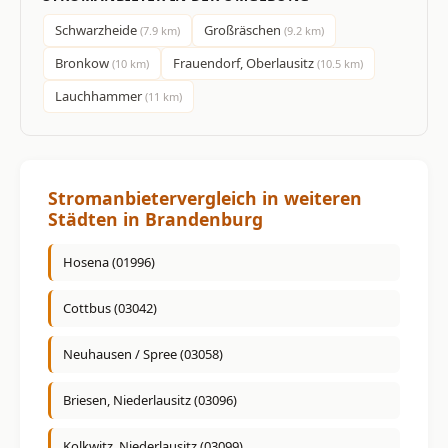
Schwarzheide
Großräschen
(7.9 km)
(9.2 km)
Bronkow
Frauendorf, Oberlausitz
(10 km)
(10.5 km)
Lauchhammer
(11 km)
Stromanbietervergleich in weiteren
Städten in Brandenburg
Hosena (01996)
Cottbus (03042)
Neuhausen / Spree (03058)
Briesen, Niederlausitz (03096)
Kolkwitz, Niederlausitz (03099)