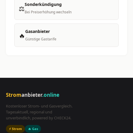
Sonderkündigung
⚖️
Bei Preiserhöhung wechseln
Gasanbieter
🔥
Günstige Gastarife
Strom
anbieter
.online
Kostenloser Strom- und Gasvergleich.
Tagesaktuell, regional und
unverbindlich, powered by CHECK24.
⚡ Strom
🔥 Gas