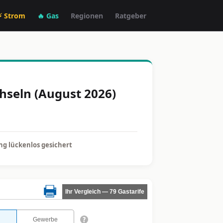
⚡ Strom
🔥 Gas
Regionen
Ratgeber
hseln (August 2026)
g lückenlos gesichert