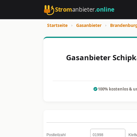
Strom
anbieter
.online
Startseite
›
Gasanbieter
›
Brandenbur
Gasanbieter Schipk
100% kostenlos & u